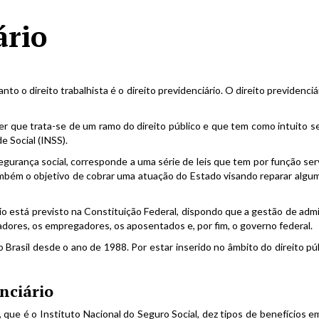
ário
o o direito trabalhista é o direito previdenciário. O direito previdenciá
dizer que trata-se de um ramo do direito público e que tem como intuito
e Social (INSS).
gurança social, corresponde a uma série de leis que tem por função se
ambém o objetivo de cobrar uma atuação do Estado visando reparar algum
rio está previsto na Constituição Federal, dispondo que a gestão de admi
adores, os empregadores, os aposentados e, por fim, o governo federal.
 Brasil desde o ano de 1988. Por estar inserido no âmbito do direito púb
nciário
, que é o Instituto Nacional do Seguro Social, dez tipos de benefícios e