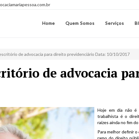
caciamariapessoa.com.br
Home
Quem Somos
Serviços
B
critório de advocacia para direito previdenciário Data: 10/10/2017
itório de advocacia par
Hoje em dia não é 
trabalhista é o dire
raízes ainda no fim do
Para melhor definir o 
ramo do direito púb