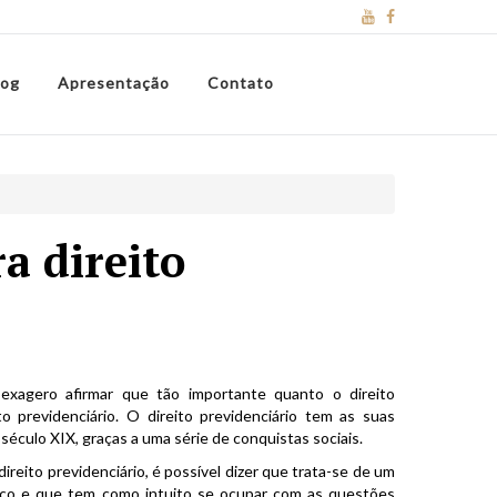
log
Apresentação
Contato
a direito
exagero afirmar que tão importante quanto o direito
ito previdenciário. O direito previdenciário tem as suas
 século XIX, graças a uma série de conquistas sociais.
direito previdenciário, é possível dizer que trata-se de um
lico e que tem como intuito se ocupar com as questões